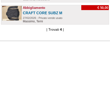
Abbigliamento
€ 50,00
CRAFT CORE SUBZ M
27/02/2026 - Privato vende usato
Massimo, Terni
| Trovati
4
|